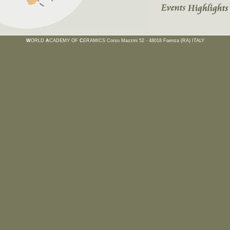
W
ORLD
A
CADEMY OF
C
ERAMICS Corso Mazzini 52 - 48018 Faenza (RA) ITALY